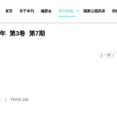
首页
关于本刊
编委会
期刊在线
国家公园风采
投
5年 第3卷 第7期
上一期
|
文
PDF[
0.1M
]