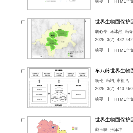
摘要
HTML全
世界生物圈保护
胡心亭
,
马冰然
,
冯春
2025, 3(7): 432-442
摘要
HTML全
车八岭世界生物
杨伦
,
冯均
,
束祖飞
2025, 3(7): 443-450
摘要
HTML全
世界生物圈保护
戴玉映
,
张泽坤