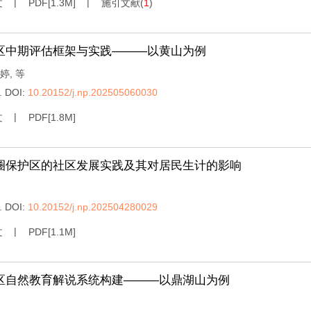
文
PDF[
1.3M
]
施引文献
(
1
)
区中期评估框架与实践———以黄山为例
婷
,
等
.
DOI:
10.20152/j.np.202505060030
文
PDF[
1.8M
]
圈保护区的社区发展实践及其对居民生计的影响
.
DOI:
10.20152/j.np.202504280029
文
PDF[
1.1M
]
区自然教育解说系统构建———以鼎湖山为例