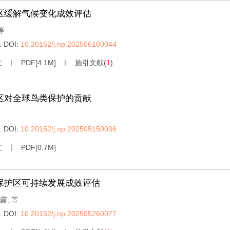
区缓解气候变化成效评估
等
.
DOI:
10.20152/j.np.202506160044
文
PDF[
4.1M
]
施引文献
(
1
)
区对全球鸟类保护的贡献
.
DOI:
10.20152/j.np.202505150036
文
PDF[
0.7M
]
保护区可持续发展成效评估
露
,
等
.
DOI:
10.20152/j.np.202505260077