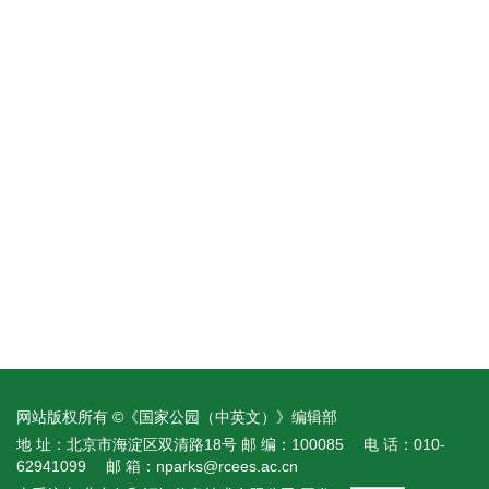
网站版权所有 ©《国家公园（中英文）》编辑部
地 址：北京市海淀区双清路18号
邮 编：100085
电 话：010-
62941099
邮 箱：
nparks@rcees.ac.cn