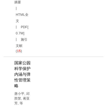
摘要
HTML全
文
PDF[
0.7M
]
施引
文献
(
15
)
国家公园
科学保护
内涵与弹
性管理策
略
唐小平
,
邱
胜荣
,
蒋亚
芳
,
等