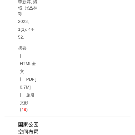
李新婷
,
魏
钰
,
张丛林
,
等
2023,
1(1): 44-
52.
摘要
HTML全
文
PDF[
0.7M
]
施引
文献
(
49
)
国家公园
空间布局