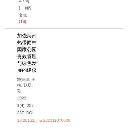
0.7M
]
施引
文献
(
16
)
加强海南
热带雨林
国家公园
有效管理
与绿色发
展的建议
臧振华
,
王
楠
,
赵磊
,
等
2023,
1(4): 232-
237.
DOI:
10.20152/j.np.202311070026