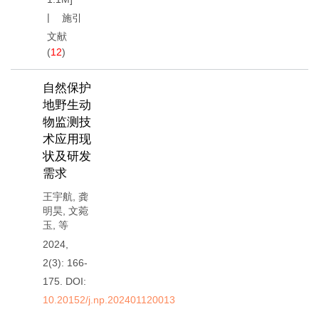
施引
文献
(
12
)
自然保护
地野生动
物监测技
术应用现
状及研发
需求
王宇航
,
龚
明昊
,
文菀
玉
,
等
2024,
2(3): 166-
175.
DOI:
10.20152/j.np.202401120013