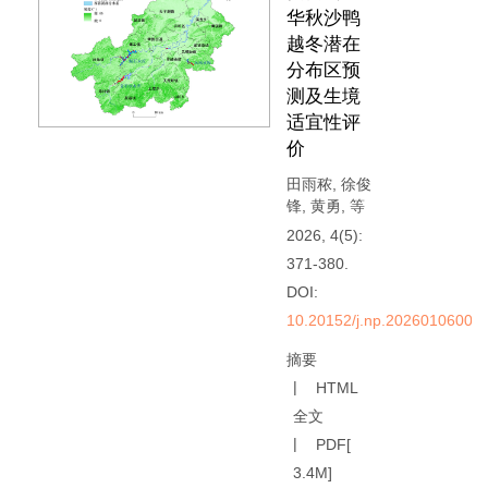
华秋沙鸭
越冬潜在
分布区预
测及生境
适宜性评
价
田雨秾
,
徐俊
锋
,
黄勇
,
等
2026, 4(5):
371-380.
DOI:
10.20152/j.np.20260106000
摘要
HTML
全文
PDF[
3.4M
]