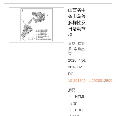
山西省中
条山鸟兽
多样性及
日活动节
律
吴悠
,
赵文
雁
,
常新杰
,
等
2026, 4(5):
381-392.
DOI:
10.20152/j.np.20260125002
摘要
HTML
全文
PDF[