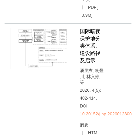
PDF[
0.9M
]
国际暗夜
保护地分
类体系、
建设路径
及启示
潘显杰
,
杨叠
川
,
林义婷
,
等
2026, 4(5):
402-414.
DOI:
10.20152/j.np.20260123001
摘要
HTML