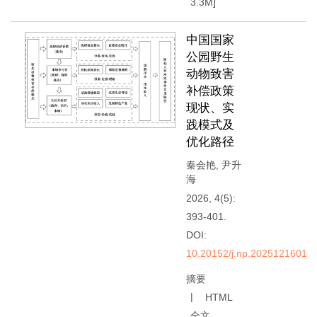
3.3M
]
中国国家
公园野生
动物致害
补偿政策
现状、实
践模式及
优化路径
秦会艳
,
尹升
海
2026, 4(5):
393-401.
DOI:
10.20152/j.np.20251216014
摘要
HTML
全文