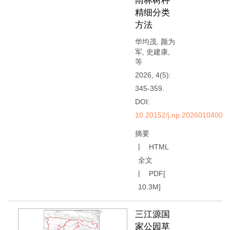
雨林树种
精细分类
方法
华均茂
,
颜为
军
,
史建康
,
等
2026, 4(5):
345-359.
DOI:
10.20152/j.np.20260104000
摘要
HTML
全文
PDF[
10.3M
]
三江源国
家公园草