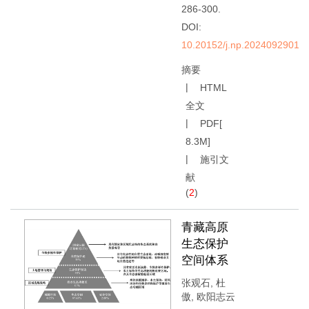
286-300.
DOI:
10.20152/j.np.20240929010
摘要
HTML
全文
PDF[
8.3M
]
施引文
献
(
2
)
青藏高原
生态保护
空间体系
张观石
,
杜
傲
,
欧阳志云