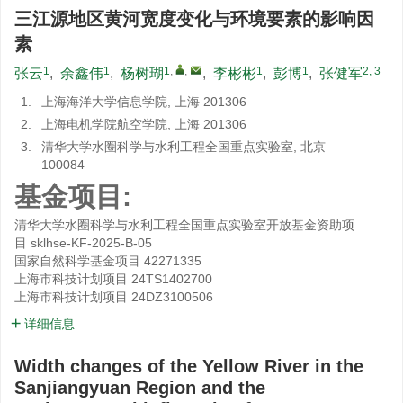
三江源地区黄河宽度变化与环境要素的影响因
素
1
1
1
,
,
1
1
2, 3
张云
,
余鑫伟
,
杨树瑚
,
李彬彬
,
彭博
,
张健军
1.
上海海洋大学信息学院, 上海 201306
2.
上海电机学院航空学院, 上海 201306
3.
清华大学水圈科学与水利工程全国重点实验室, 北京
100084
基金项目:
清华大学水圈科学与水利工程全国重点实验室开放基金资助项
目
sklhse-KF-2025-B-05
国家自然科学基金项目
42271335
上海市科技计划项目
24TS1402700
上海市科技计划项目
24DZ3100506
详细信息
Width changes of the Yellow River in the
Sanjiangyuan Region and the