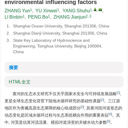
environmental influencing factors
1
1
1
,
,
ZHANG Yun
,
YU Xinwei
,
YANG Shuhu
,
1
1
2, 3
LI Binbin
,
PENG Bo
,
ZHANG Jianjun
1.
Shanghai Ocean University, Shanghai 201306, China
2.
Shanghai Dianji University, Shanghai 201306, China
3.
State Key Laboratory of Hydroscience and
Engineering, Tsinghua University, Beijing 100084,
China
摘要
HTML全文
[
1
]
黄河的生态水文研究不仅关乎国家水安全与可持续发展战略
,
[
2
]
更是全球生态变化背景下陆地水循环研究的基础性课题
。三江源
[
3
]
地区作为青藏高原生态屏障的核心组成部分
, 其黄河段河道形态的
[
4
]
动态变化是区域水循环过程与生态系统耦合作用的重要表征
。其
[
5
]
中, 河宽是估算河流流量、模拟河道演变的关键水动力参数
。