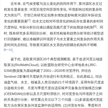
近年来, 在气候变暖与冻土退化的协同作用下, 黄河源区水文过
程发生显著改变, 河宽呈现空间异质性变化, 环境影响过程的复杂性
[
6
]
尤为突出
。尽管已有研究证实降水增加是影响黄河源区年际径流
[
7
]
变化的重要因素
, 但水文过程对环境变化的响应存在显著的多时间
[
8
]
尺度特征, 年际分析往往难以捕捉高频尺度下的短期波动机制
。同
时, 既有研究多采用回归分析、相关性检验和趋势分析等统计模型进
行归因解析, 难以准确辨识环境因子与水文要素之间复杂的作用关系
及时间先后特征, 导致黄河源区水文系统内部耦合机制尚不明晰
[
9
—
11
]
。
鉴于此, 选取黄河源区20个典型观测断面, 基于改进河宽云端提
取算法(RivWidthCloud), 以欧盟联合研究中心全球地表水(JRC-
GSW)数据集为基础构建了2001—2020年河宽序列, 并结合
Sentinel-2影像对月度缺失月份进行补充和校正。在此基础上, 结合
涵盖气候、水文、植被及人类活动的21个环境因子, 采用年际尺度皮
尔逊相关分析、月度与季度尺度自适应噪声完备集合经验模态分解
(CEEMDAN)分析以及月尺度时滞统计, 对河宽变化与环境因子之间
的关系进行分析。研究重点关注以下三个问题：(1)多源遥感河宽提
取方法在寒区复杂河道监测中的适用性; (2)河宽在年际、季度和月